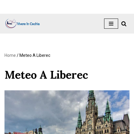
Vai
al
contenuto
Home
/
Meteo A Liberec
Meteo A Liberec