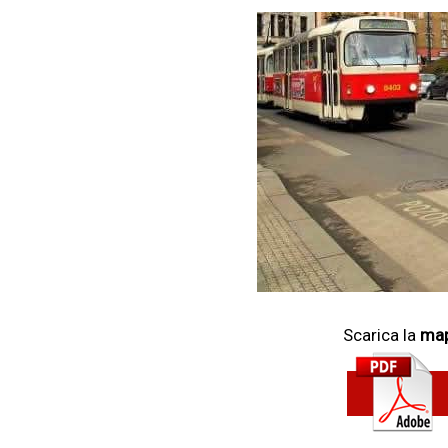
Scarica la
map