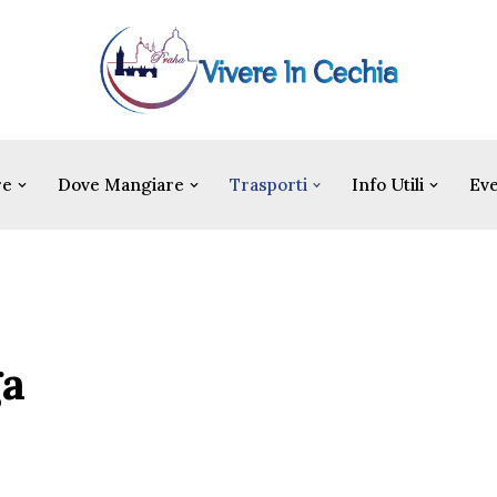
re
Dove Mangiare
Trasporti
Info Utili
Eve
ga