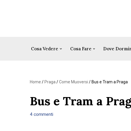
Vai
al
contenuto
Cosa Vedere
Cosa Fare
Dove Dormi
Home
/
Praga
/
Come Muoversi
/
Bus e Tram a Praga
Bus e Tram a Pra
4 commenti