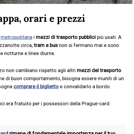
ppa, orari e prezzi
a
metropolitana
i
mezzi di trasporto pubblici
più usati. A
zzanotte circa,
tram e bus
non si fermano mai e sono
inee notturne e linee diurne.
zzo non cambiano rispetto agli altri
mezzi del trasporto
rme di buon comportamento, bisogna essere muniti di un
bisogna
comprare il biglietto
e convalidarlo a bordo.
ci era fratuito per i possessori della Prague-card.
card
rimane di fondamentale importanza per il tuo