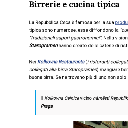
Birrerie e cucina tipica
La Repubblica Ceca è famosa per la sua
produz
tipica sono numerose, esse diffondono la
“cul
“tradizionali sapori gastronomici”
. Nella visio
Staropramen
hanno creato delle catene di rist
Nei
Kolkovna Restaurants
(
i ristoranti collegat
collegati alla birra Staropramen
) mangiare ben
buona birra. Se ne trovano più di uno non solo 
Il
Kolkovna Celnice
vicino
náměstí Republik
Praga
.