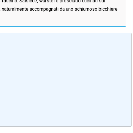
 fascino. Salsicce, wurstel e prosciutto cucinati sui
ero, naturalmente accompagnati da uno schiumoso bicchiere