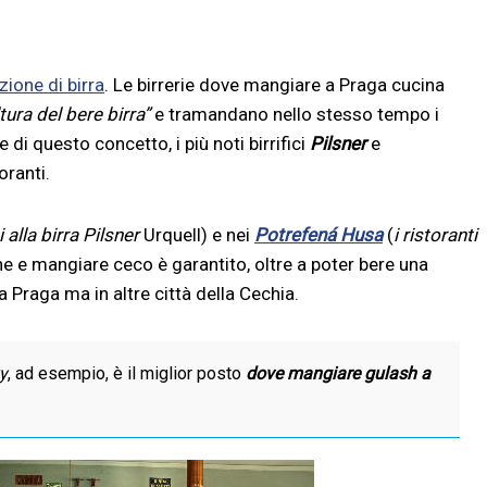
ione di birra
. Le birrerie dove mangiare a Praga cucina
tura del bere birra”
e tramandano nello stesso tempo i
ne di questo concetto, i più noti birrifici
Pilsner
e
oranti.
i alla birra Pilsner
Urquell) e nei
Potrefená Husa
(
i ristoranti
e e mangiare ceco è garantito, oltre a poter bere una
a Praga ma in altre città della Cechia.
y
, ad esempio, è il miglior posto
dove mangiare gulash a