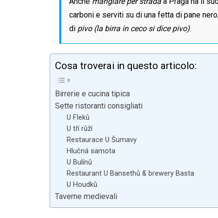
Anche
mangiare per strada
a Praga ha il suo
carboni e serviti su di una fetta di pane n
di
pivo (la birra in ceco si dice pivo)
.
Cosa troverai in questo articolo:
Birrerie e cucina tipica
Sette ristoranti consigliati
U Fleků
U tří růží
Restaurace U Šumavy
Hlučná samota
U Bulínů
Restaurant U Bansethů & brewery Basta
U Houdků
Taverne medievali