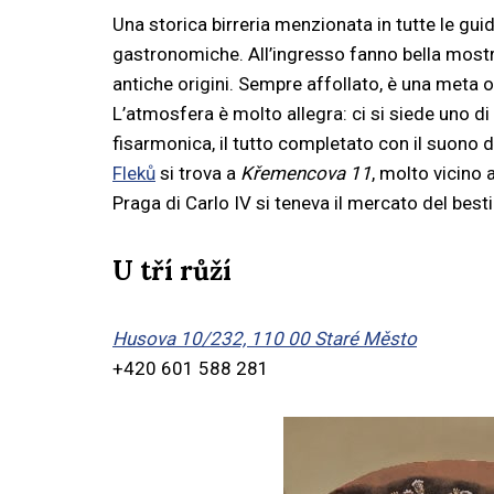
Una storica birreria menzionata in tutte le gui
gastronomiche. All’ingresso fanno bella mostr
antiche origini. Sempre affollato, è una meta o
L’atmosfera è molto allegra: ci si siede uno di fi
fisarmonica, il tutto completato con il suono d
Fleků
si trova a
Křemencova 11
, molto vicino 
Praga di Carlo IV si teneva il mercato del best
U tří růží
Husova 10/232, 110 00 Staré Město
+420 601 588 281