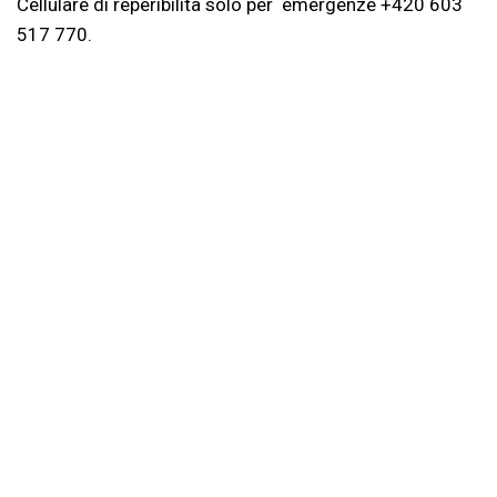
Cellulare di reperibilità solo per emergenze +420 603
517 770.