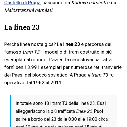
Castello di Praga
, passando da
Karlovo náměstí
e da
Malostranské náměstí
.
La linea 23
Perché linea nostalgica? La
linea 23
è percorsa dal
famoso
tram T3
, il modello di tram costruito in più
esemplari al mondo. L’azienda cecoslovacca Tatra
fornì ben 13.991 esemplari per numerose reti tranviarie
dei Paesi del blocco sovietico. A Praga
il tram T3
fu
operativo dal 1962 al 2011.
In totale sono 18 i tram T3 della linea 23. Essi
alleggeriscono la più trafficata
linea 22
. Puoi
salire a bordo del 23 dalle 8:30 alle 19:00 circa,