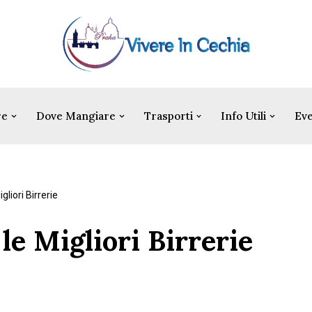
re
Dove Mangiare
Trasporti
Info Utili
Eve
gliori Birrerie
le Migliori Birrerie