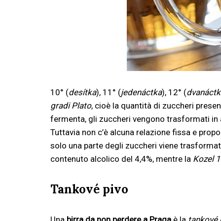
10° (
desítka
), 11° (
jedenáctka
), 12° (
dvanáctk
gradi Plato
, cioè la quantità di zuccheri pres
fermenta, gli zuccheri vengono trasformati in 
Tuttavia non c’è alcuna relazione fissa e propo
solo una parte degli zuccheri viene trasformat
contenuto alcolico del 4,4%, mentre la
Kozel 
Tankové pivo
Una
birra da non perdere a Praga
è la
tankové 