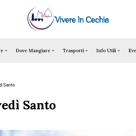
re
Dove Mangiare
Trasporti
Info Utili
Eve
edì Santo
vedì Santo