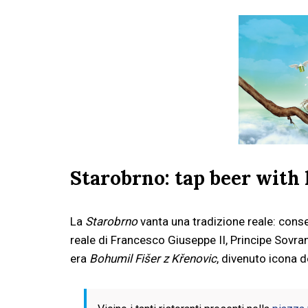
Starobrno: tap beer with 
La
Starobrno
vanta una tradizione reale: conse
reale di Francesco Giuseppe II, Principe Sovra
era
Bohumil Fišer z Křenovic
, divenuto icona de