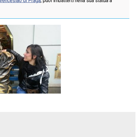
venceslao di Praga
, puoi imbatterti nella sua statua a