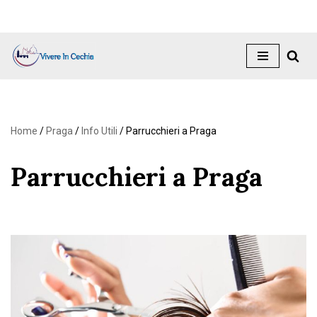
Vai
al
contenuto
Home
/
Praga
/
Info Utili
/
Parrucchieri a Praga
Parrucchieri a Praga