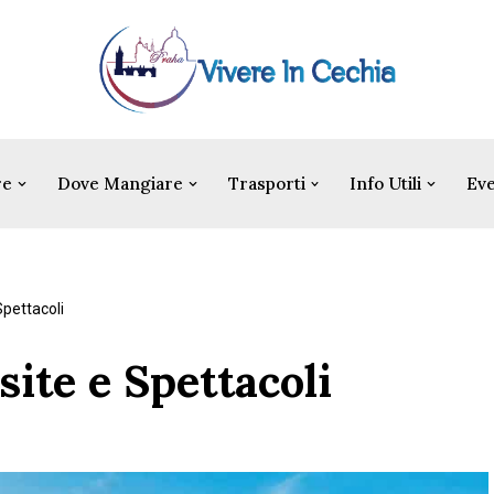
re
Dove Mangiare
Trasporti
Info Utili
Eve
Spettacoli
site e Spettacoli