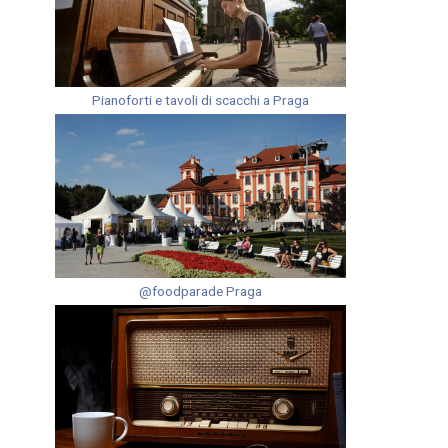
Pianoforti e tavoli di scacchi a Praga
@foodparade Praga