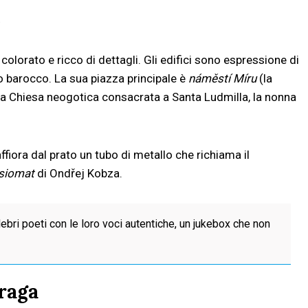
e
, colorato e ricco di dettagli. Gli edifici sono espressione di
o barocco. La sua piazza principale è
náměstí Míru
(la
la Chiesa neogotica consacrata a Santa Ludmilla, la nonna
fiora dal prato un tubo di metallo che richiama il
siomat
di Ondřej Kobza.
lebri poeti con le loro voci autentiche, un jukebox che non
Praga