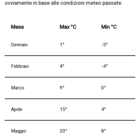
ovviamente in base alle condizioni meteo passate.
Mese
Max °C
Min °C
Gennaio
1°
-5°
Febbraio
4°
-4°
Marzo
9°
0°
Aprile
15°
4°
Maggio
20°
8°