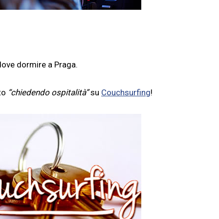
 dove dormire a Praga.
ito
“chiedendo ospitalità”
su
Couchsurfing
!