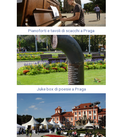
Pianoforti e tavoli di scacchi a Praga
Juke box di poesie a Praga