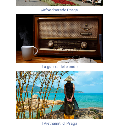
@foodparade Praga
La guerra delle onde
I Vietnamiti di Praga