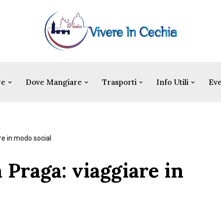
re
Dove Mangiare
Trasporti
Info Utili
Eve
are in modo social
a Praga: viaggiare in